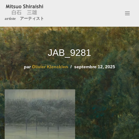
Aller
artiste アーティスト
au
contenu
JAB_9281
par
Olivier Klencklen
septembre 12, 2025