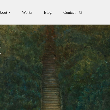
bout
Works
Blog
Contact
x