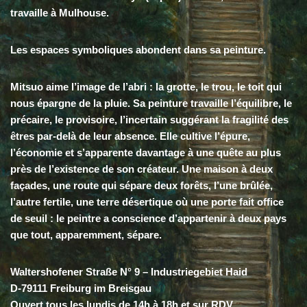
travaille à Mulhouse.
Les espaces symboliques abondent dans sa peinture.
Mitsuo aime l’image de l’abri : la grotte, le trou, le toit qui
nous épargne de la pluie. Sa peinture travaille l’équilibre, le
précaire, le provisoire, l’incertain suggérant la fragilité des
êtres par-delà de leur absence. Elle cultive l’épure,
l’économie et s’apparente davantage à une quête au plus
près de l’existence de son créateur. Une maison à deux
façades, une route qui sépare deux forêts, l’une brûlée,
l’autre fertile, une terre désertique où une porte fait office
de seuil : le peintre a conscience d’appartenir à deux pays
que tout, apparemment, sépare.
Waltershofener Straße N° 9 – Industriegebiet Haid
D-79111 Freiburg im Breisgau
Ouvert tous les lundis de 14h à 18h et sur RDV