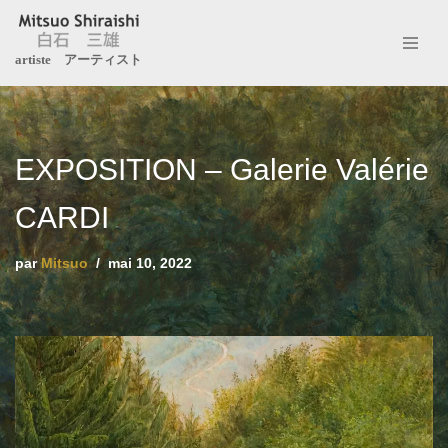
Aller
artiste アーティスト
au
contenu
EXPOSITION – Galerie Valérie
CARDI
par
Mitsuo
mai 10, 2022