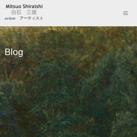
Aller
artiste アーティスト
au
contenu
Blog